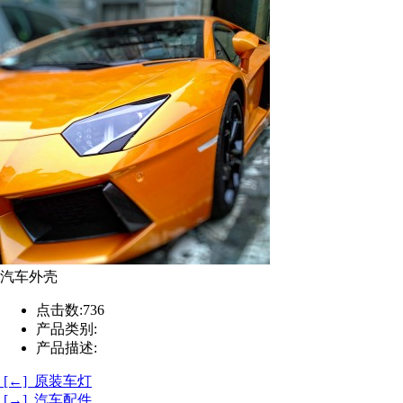
汽车外壳
点击数:
736
产品类别:
产品描述:
[←] 原装车灯
[→] 汽车配件